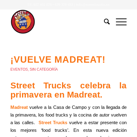
Tlf.
607 401 078
•
639 379 483
|
info@streettrucks.es
¡VUELVE MADREAT!
EVENTOS
,
SIN CATEGORÍA
Street Trucks celebra la
primavera en Madreat.
Madreat
vuelve a la Casa de Campo y con la llegada de
la primavera, los food trucks y la cocina de autor vuelven
a las calles.
Street Trucks
vuelve a estar presente con
los mejores ‘food trucks’. En esta nueva edición