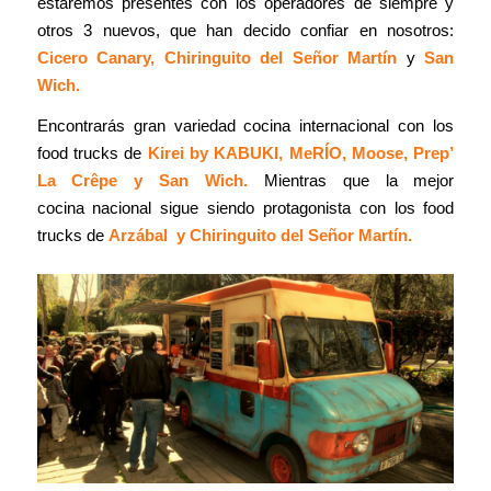
estaremos presentes con los operadores de siempre y
otros 3 nuevos, que han decido confiar en nosotros:
Cicero Canary, Chiringuito del Señor Martín
y
San
Wich.
Encontrarás gran variedad cocina internacional con los
food trucks de
Kirei by KABUKI,
MeRÍO,
Moose, Prep’
La Crêpe y San Wich.
Mientras que la mejor
cocina nacional sigue siendo protagonista con los food
trucks de
Arzábal
y
Chiringuito del Señor Martín.