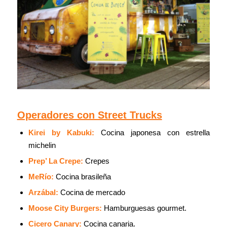
Operadores con Street Trucks
Kirei by Kabuki:
Cocina japonesa con estrella
michelin
Prep’ La Crepe:
Crepes
MeRío:
Cocina brasileña
Arzábal:
Cocina de mercado
Moose City Burgers:
Hamburguesas gourmet.
Cicero Canary:
Cocina canaria.