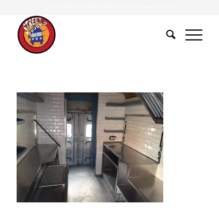
Tlf.
607 401 078
•
639 379 483
|
info@streettrucks.es