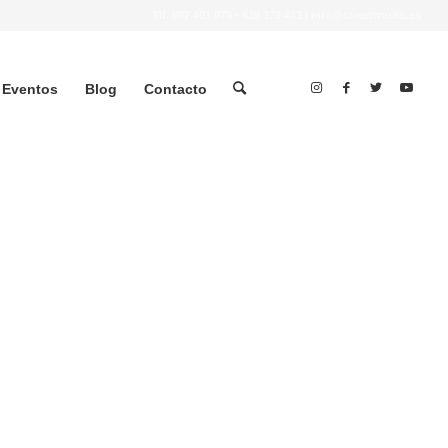
Tlf.
607 401 078
•
639 379 483
|
info@streettrucks.es
Eventos
Blog
Contacto