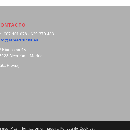
CONTACTO
lf: 607 401 078 · 639 379 483
nfo@streettrucks.es
/ Ebanistas 45.
8923 Alcorcón – Madrid.
Cita Previa)
u uso. Más información en nuestra Política de Cookies.