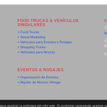
FOOD TRUCKS & VEHÍCULOS
SINGULARES
T
> Food Trucks
i
> Street Marketing
C
> Vehículos para Eventos y Rodajes
2
> Shopping Trucks
> Vehículos para Atrezzo
(
EVENTOS & RODAJES
> Organización de Eventos
> Alquiler de Atrezzo Vintage
ra analizar la actividad del sitio web. Si continúas navegando aceptas s