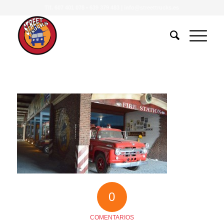
Tlf.
607 401 078
•
639 379 483
|
info@streettrucks.es
0
COMENTARIOS