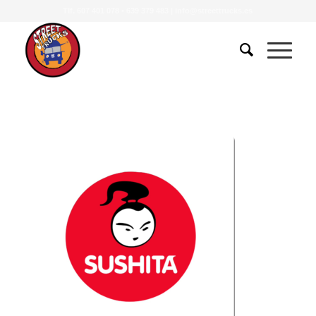
Tlf.
607 401 078
•
639 379 483
|
info@streettrucks.es