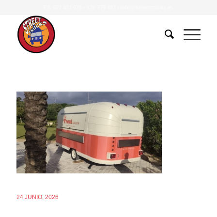
Tlf.
607 401 078
•
639 379 483
|
info@streettrucks.es
24 JUNIO, 2026