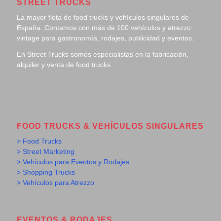
STREET TRUCKS
La mayor flota de food trucks y vehículos singulares de
España. Contamos con más de 100 vehículos y atrezzo
vintage para gastronomía, rodajes, publicidad y eventos.
En Street Trucks somos especialistas en la fabricación,
alquiler y venta de food trucks.
FOOD TRUCKS & VEHÍCULOS SINGULARES
> Food Trucks
> Street Marketing
> Vehículos para Eventos y Rodajes
> Shopping Trucks
> Vehículos para Atrezzo
EVENTOS & RODAJES