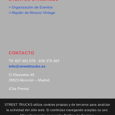
> Organización de Eventos
> Alquiler de Atrezzo Vintage
CONTACTO
Tlf: 607 401 078 · 639 379 483
info@streettrucks.es
C/ Ebanistas 45.
28923 Alcorcón – Madrid.
(Cita Previa)
STREET TRUCKS utiliza cookies propias y de terceros para analizar
la actividad del sitio web. Si continúas navegando aceptas su uso.