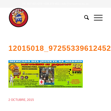
Tlf.
607 401 078
•
639 379 483
|
info@streettrucks.es
12015018_9725533961245
2 OCTUBRE, 2015