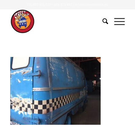
Tlf.
607 401 078
•
639 379 483
|
info@streettrucks.es