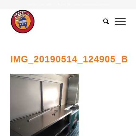
Tlf.
607 401 078
•
639 379 483
|
info@streettrucks.es
IMG_20190514_124905_B