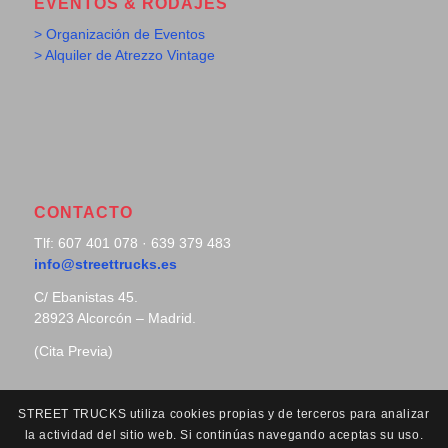
EVENTOS & RODAJES
> Organización de Eventos
> Alquiler de Atrezzo Vintage
CONTACTO
Tlf: 607 401 078 · 639 379 483
info@streettrucks.es
C/ Ebanistas 45.
28923 Alcorcón – Madrid.
(Cita Previa)
STREET TRUCKS utiliza cookies propias y de terceros para analizar
la actividad del sitio web. Si continúas navegando aceptas su uso.