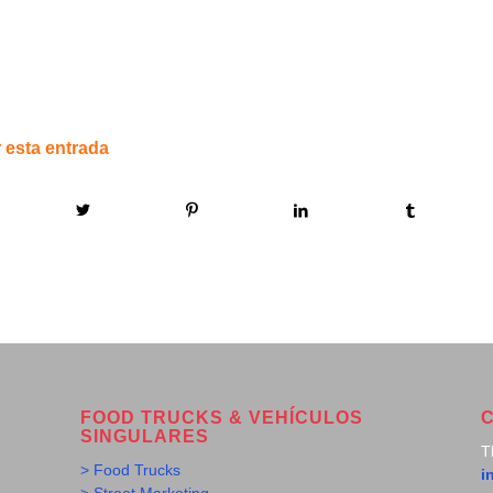
 esta entrada
FOOD TRUCKS & VEHÍCULOS
SINGULARES
T
> Food Trucks
i
> Street Marketing