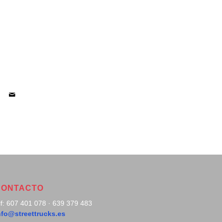
CONTACTO
lf: 607 401 078 · 639 379 483
nfo@streettrucks.es