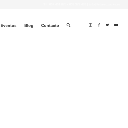
Tlf.
607 401 078
•
639 379 483
|
info@streettrucks.es
Eventos
Blog
Contacto