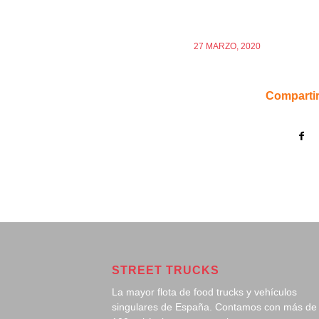
27 MARZO, 2020
Compartir
STREET TRUCKS
La mayor flota de food trucks y vehículos
singulares de España. Contamos con más de