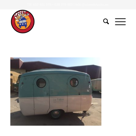
Tlf.
607 401 078
•
639 379 483
|
info@streettrucks.es