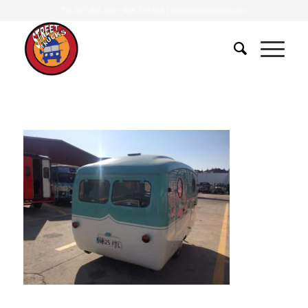
Tlf.
607 401 078
•
639 379 483
|
info@streettrucks.es