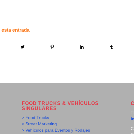
 esta entrada
FOOD TRUCKS & VEHÍCULOS
SINGULARES
T
> Food Trucks
i
> Street Marketing
C
> Vehículos para Eventos y Rodajes