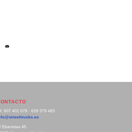
CONTACTO
lf: 607 401 078 · 639 379 483
nfo@streettrucks.es
/ Ebanistas 45.