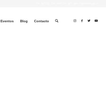
Tlf.
607 401 078
•
639 379 483
|
info@streettrucks.es
Eventos
Blog
Contacto