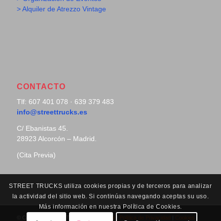
> Alquiler de Atrezzo Vintage
CONTACTO
Tlf: 607 401 078 · 639 379 483
info@streettrucks.es
C/ Ebanistas 45.
28923 Alcorcón – Madrid.
(Cita Previa)
STREET TRUCKS utiliza cookies propias y de terceros para analizar
la actividad del sitio web. Si continúas navegando aceptas su uso.
Más información en nuestra Política de Cookies.
© Copyright - Street Trucks |
Aviso Legal
|
Política de Privacidad
|
Cookies