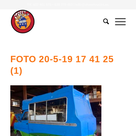
Tlf.
607 401 078
•
639 379 483
|
info@streettrucks.es
FOTO 20-5-19 17 41 25
(1)