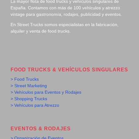
La mayor flota de food trucks y vehículos singulares de
España. Contamos con más de 100 vehículos y atrezzo
vintage para gastronomía, rodajes, publicidad y eventos.
En Street Trucks somos especialistas en la fabricación,
alquiler y venta de food trucks.
FOOD TRUCKS & VEHÍCULOS SINGULARES
> Food Trucks
> Street Marketing
> Vehículos para Eventos y Rodajes
> Shopping Trucks
> Vehículos para Atrezzo
EVENTOS & RODAJES
> Organización de Eventos