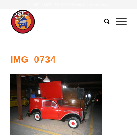
Tlf.
607 401 078
•
639 379 483
|
info@streettrucks.es
IMG_0734