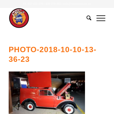
Tlf.
607 401 078
•
639 379 483
|
info@streettrucks.es
PHOTO-2018-10-10-13-
36-23