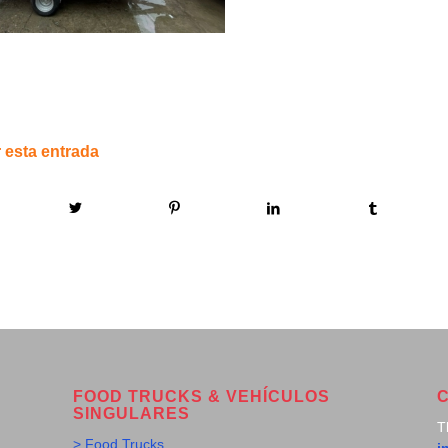
 esta entrada
FOOD TRUCKS & VEHÍCULOS
SINGULARES
T
> Food Trucks
i