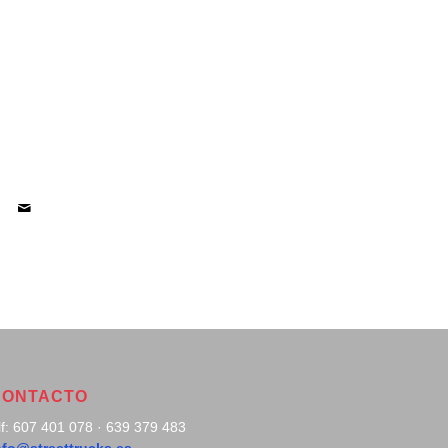
CONTACTO
lf: 607 401 078 · 639 379 483
nfo@streettrucks.es