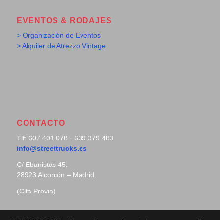
EVENTOS & RODAJES
> Organización de Eventos
> Alquiler de Atrezzo Vintage
CONTACTO
Tlf: 607 401 078 · 639 379 483
info@streettrucks.es
C/ Ebanistas 45.
28923 Alcorcón – Madrid.
(Cita Previa)