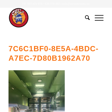
Tlf.
607 401 078
•
639 379 483
|
info@streettrucks.es
7C6C1BF0-8E5A-4BDC-
A7EC-7D80B1962A70