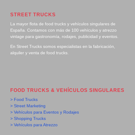
STREET TRUCKS
La mayor flota de food trucks y vehículos singulares de
España. Contamos con más de 100 vehículos y atrezzo
vintage para gastronomía, rodajes, publicidad y eventos.
En Street Trucks somos especialistas en la fabricación,
alquiler y venta de food trucks.
FOOD TRUCKS & VEHÍCULOS SINGULARES
> Food Trucks
> Street Marketing
> Vehículos para Eventos y Rodajes
> Shopping Trucks
> Vehículos para Atrezzo