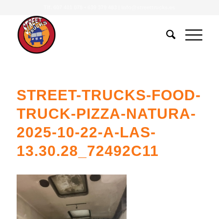
Tlf.
607 401 078
•
639 379 483
|
info@streettrucks.es
STREET-TRUCKS-FOOD-
TRUCK-PIZZA-NATURA-
2025-10-22-A-LAS-
13.30.28_72492C11