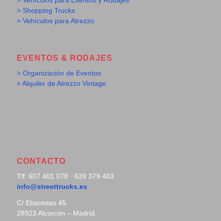
> Vehículos para Eventos y Rodajes
> Shopping Trucks
> Vehículos para Atrezzo
EVENTOS & RODAJES
> Organización de Eventos
> Alquiler de Atrezzo Vintage
CONTACTO
Tlf: 607 401 078 · 639 379 483
info@streettrucks.es
C/ Ebanistas 45.
28923 Alcorcón – Madrid.