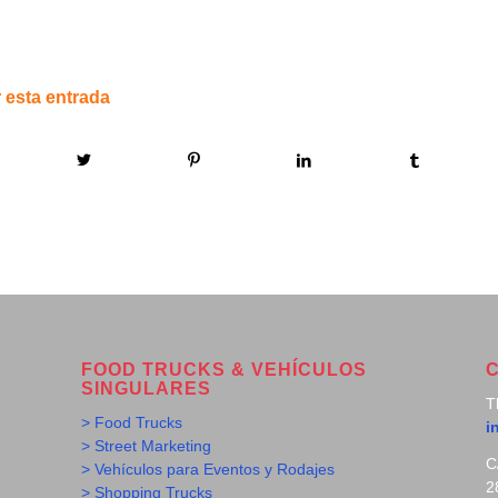
 esta entrada
FOOD TRUCKS & VEHÍCULOS
SINGULARES
T
> Food Trucks
i
> Street Marketing
C
> Vehículos para Eventos y Rodajes
2
> Shopping Trucks