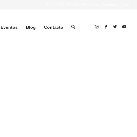
Tlf.
607 401 078
•
639 379 483
|
info@streettrucks.es
Eventos
Blog
Contacto