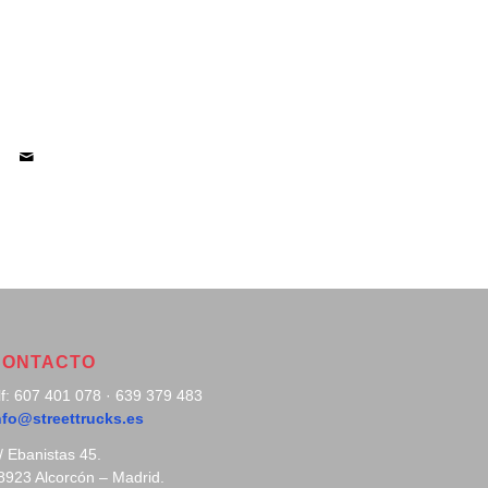
CONTACTO
lf: 607 401 078 · 639 379 483
nfo@streettrucks.es
/ Ebanistas 45.
8923 Alcorcón – Madrid.