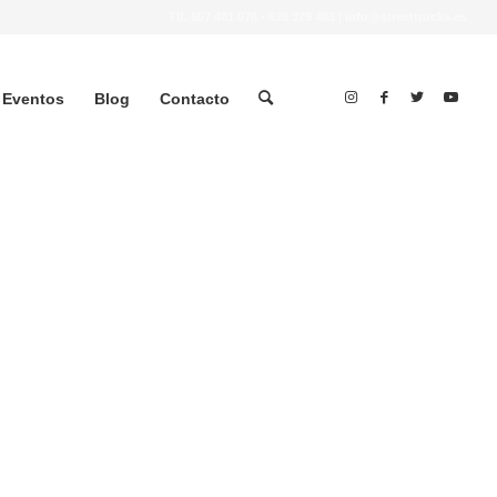
Tlf.
607 401 078
•
639 379 483
|
info@streettrucks.es
Eventos
Blog
Contacto