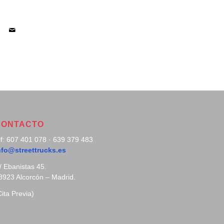
CONTACTO
lf: 607 401 078 · 639 379 483
nfo@streettrucks.es
/ Ebanistas 45.
8923 Alcorcón – Madrid.
Cita Previa)