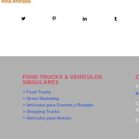
 esta entrada
FOOD TRUCKS & VEHÍCULOS
SINGULARES
T
> Food Trucks
i
> Street Marketing
C
> Vehículos para Eventos y Rodajes
2
> Shopping Trucks
> Vehículos para Atrezzo
(