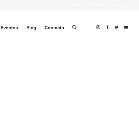
Tlf.
607 401 078
•
639 379 483
|
info@streettrucks.es
Eventos
Blog
Contacto