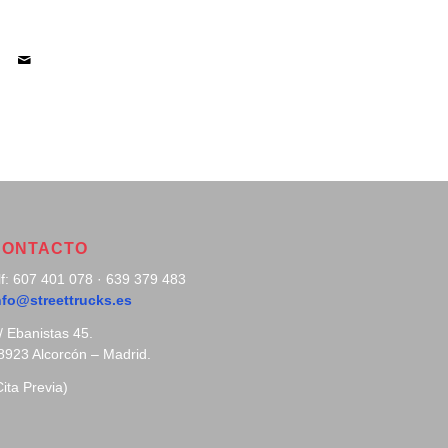
CONTACTO
lf: 607 401 078 · 639 379 483
nfo@streettrucks.es
/ Ebanistas 45.
8923 Alcorcón – Madrid.
Cita Previa)