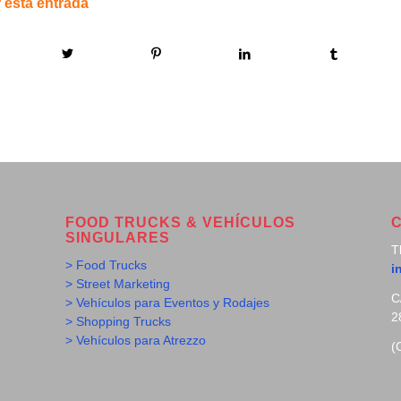
 esta entrada
FOOD TRUCKS & VEHÍCULOS
SINGULARES
T
> Food Trucks
i
> Street Marketing
C
> Vehículos para Eventos y Rodajes
2
> Shopping Trucks
> Vehículos para Atrezzo
(