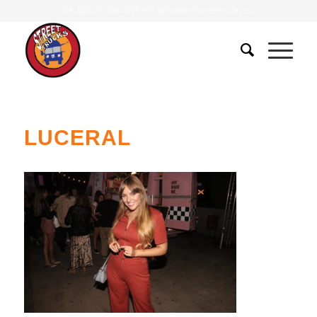
Tlf.
607 401 078
•
639 379 483
|
info@streettrucks.es
LUCERAL