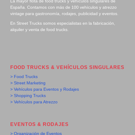
La mayor flota de food trucks y vehículos singulares de
España. Contamos con más de 100 vehículos y atrezzo
vintage para gastronomía, rodajes, publicidad y eventos.
En Street Trucks somos especialistas en la fabricación,
alquiler y venta de food trucks.
FOOD TRUCKS & VEHÍCULOS SINGULARES
> Food Trucks
> Street Marketing
> Vehículos para Eventos y Rodajes
> Shopping Trucks
> Vehículos para Atrezzo
EVENTOS & RODAJES
> Organización de Eventos