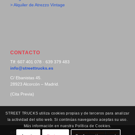
> Alquiler de Atrezzo Vintage
CONTACTO
Tlf: 607 401 078 · 639 379 483
info@streettrucks.es
C/ Ebanistas 45.
28923 Alcorcón – Madrid.
(Cita Previa)
STREET TRUCKS utiliza cookies propias y de terceros para analizar
la actividad del sitio web. Si continúas navegando aceptas su uso.
Más información en nuestra Política de Cookies.
© Copyright - Street Trucks |
Aviso Legal
|
Política de Privacidad
|
Cookies