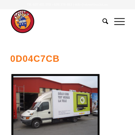
Tlf.
607 401 078
•
639 379 483
|
info@streettrucks.es
0D04C7CB