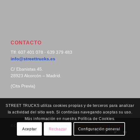
CONTACTO
Tlf: 607 401 078 · 639 379 483
info@streettrucks.es
C/ Ebanistas 45.
28923 Alcorcón – Madrid.
(Cita Previa)
STREET TRUCKS utiliza cookies propias y de terceros para analizar
la actividad del sitio web. Si continúas navegando aceptas su uso.
Más información en nuestra Política de Cookies.
© Copyright - Street Trucks |
Aviso Legal
|
Política de Privacidad
|
Cookies
Aceptar
Rechazar
Configuración general