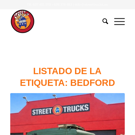
Tlf.
607 401 078
•
639 379 483
|
info@streettrucks.es
LISTADO DE LA
ETIQUETA:
BEDFORD