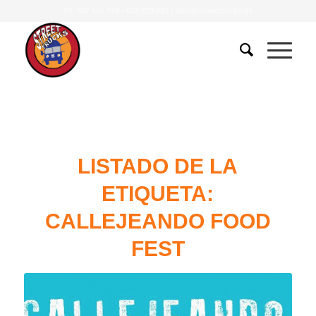
Tlf.
607 401 078
•
639 379 483
|
info@streettrucks.es
LISTADO DE LA
ETIQUETA:
CALLEJEANDO FOOD
FEST