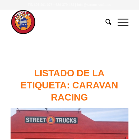
Tlf.
607 401 078
•
639 379 483
|
info@streettrucks.es
LISTADO DE LA
ETIQUETA:
CARAVAN
RACING