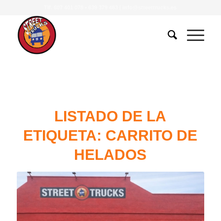
Tlf.
607 401 078
•
639 379 483
|
info@streettrucks.es
LISTADO DE LA
ETIQUETA:
CARRITO DE
HELADOS