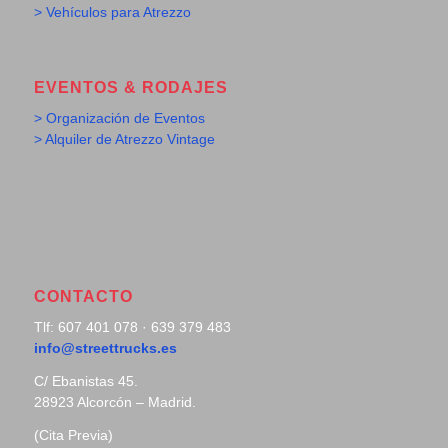
> Vehículos para Atrezzo
EVENTOS & RODAJES
> Organización de Eventos
> Alquiler de Atrezzo Vintage
CONTACTO
Tlf: 607 401 078 · 639 379 483
info@streettrucks.es
C/ Ebanistas 45.
28923 Alcorcón – Madrid.
(Cita Previa)