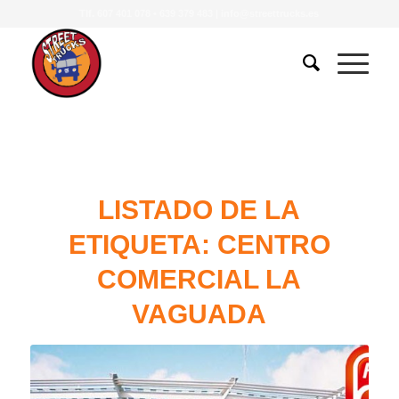
Tlf.
607 401 078
•
639 379 483
|
info@streettrucks.es
LISTADO DE LA
ETIQUETA:
CENTRO
COMERCIAL LA
VAGUADA