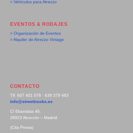
> Vehículos para Atrezzo
EVENTOS & RODAJES
> Organización de Eventos
> Alquiler de Atrezzo Vintage
CONTACTO
Tlf: 607 401 078 · 639 379 483
info@streettrucks.es
C/ Ebanistas 45.
28923 Alcorcón – Madrid.
(Cita Previa)