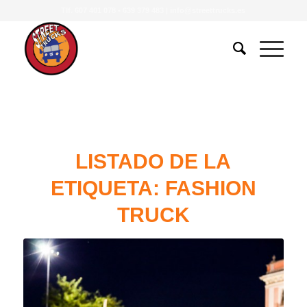
Tlf.
607 401 078
•
639 379 483
|
info@streettrucks.es
LISTADO DE LA
ETIQUETA:
FASHION
TRUCK