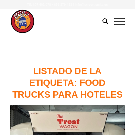
Tlf.
607 401 078
•
639 379 483
|
info@streettrucks.es
LISTADO DE LA
ETIQUETA:
FOOD
TRUCKS PARA HOTELES