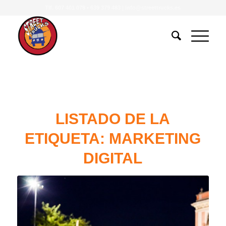
Tlf.
607 401 078
•
639 379 483
|
info@streettrucks.es
LISTADO DE LA
ETIQUETA:
MARKETING
DIGITAL