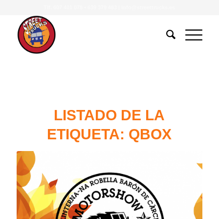
Tlf.
607 401 078
•
639 379 483
|
info@streettrucks.es
LISTADO DE LA
ETIQUETA:
QBOX