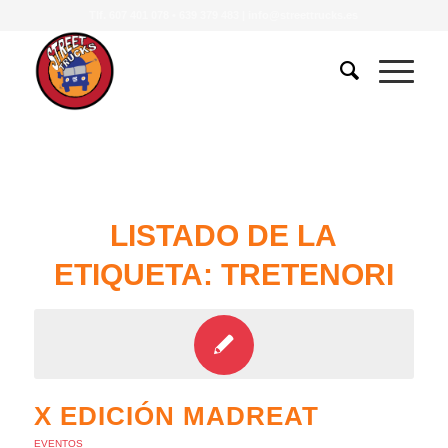
Tlf.
607 401 078
•
639 379 483
|
info@streettrucks.es
LISTADO DE LA
ETIQUETA:
TRETENORI
X EDICIÓN MADREAT
EVENTOS