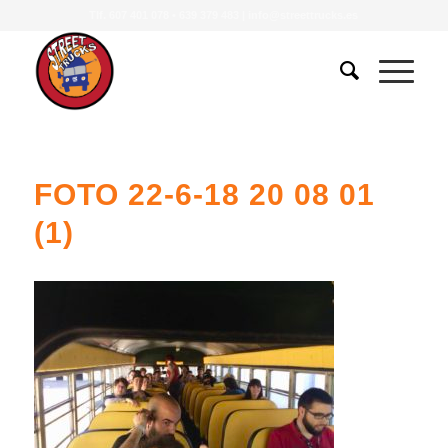
Tlf.
607 401 078
•
639 379 483
|
info@streettrucks.es
FOTO 22-6-18 20 08 01
(1)