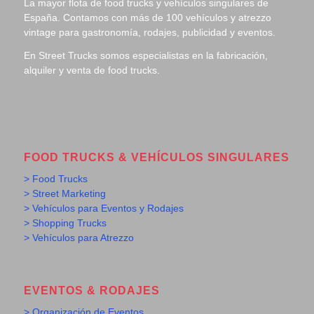
La mayor flota de food trucks y vehículos singulares de
España. Contamos con más de 100 vehículos y atrezzo
vintage para gastronomía, rodajes, publicidad y eventos.
En Street Trucks somos especialistas en la fabricación,
alquiler y venta de food trucks.
FOOD TRUCKS & VEHÍCULOS SINGULARES
> Food Trucks
> Street Marketing
> Vehículos para Eventos y Rodajes
> Shopping Trucks
> Vehículos para Atrezzo
EVENTOS & RODAJES
> Organización de Eventos