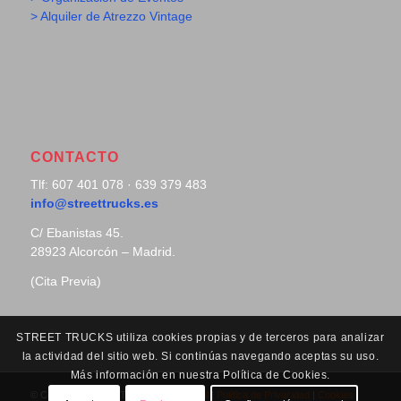
> Alquiler de Atrezzo Vintage
CONTACTO
Tlf: 607 401 078 · 639 379 483
info@streettrucks.es
C/ Ebanistas 45.
28923 Alcorcón – Madrid.
(Cita Previa)
STREET TRUCKS utiliza cookies propias y de terceros para analizar
la actividad del sitio web. Si continúas navegando aceptas su uso.
Más información en nuestra Política de Cookies.
© Copyright - Street Trucks |
Aviso Legal
|
Política de Privacidad
|
Cookies