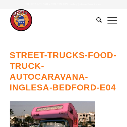
Tlf.
607 401 078
•
639 379 483
|
info@streettrucks.es
STREET-TRUCKS-FOOD-
TRUCK-
AUTOCARAVANA-
INGLESA-BEDFORD-E04