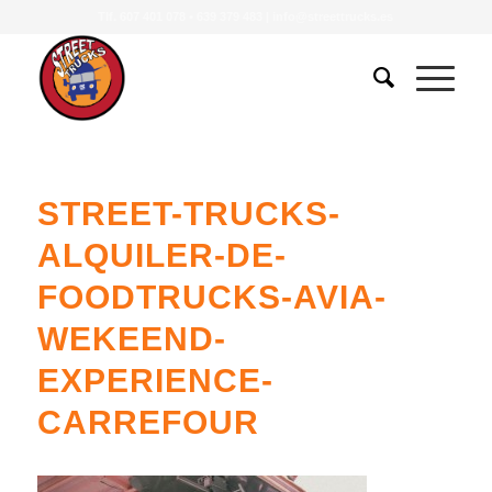
Tlf.
607 401 078
•
639 379 483
|
info@streettrucks.es
STREET-TRUCKS-
ALQUILER-DE-
FOODTRUCKS-AVIA-
WEKEEND-
EXPERIENCE-
CARREFOUR