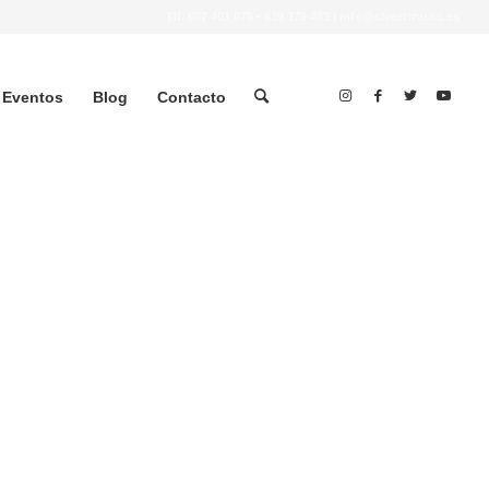
Tlf.
607 401 078
•
639 379 483
|
info@streettrucks.es
Eventos
Blog
Contacto