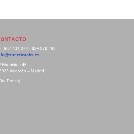
CONTACTO
lf: 607 401 078 · 639 379 483
nfo@streettrucks.es
/ Ebanistas 45.
8923 Alcorcón – Madrid.
Cita Previa)