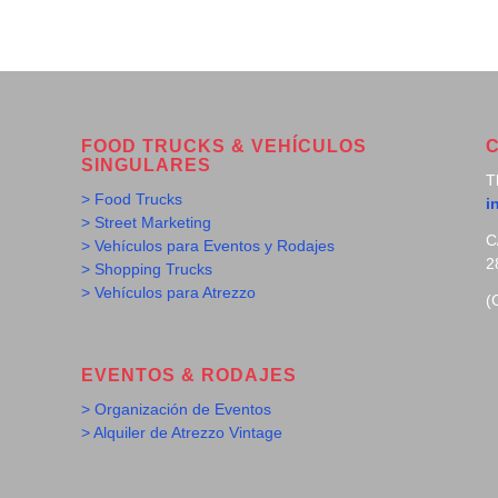
FOOD TRUCKS & VEHÍCULOS
SINGULARES
T
> Food Trucks
i
> Street Marketing
C
> Vehículos para Eventos y Rodajes
2
> Shopping Trucks
> Vehículos para Atrezzo
(
EVENTOS & RODAJES
> Organización de Eventos
> Alquiler de Atrezzo Vintage