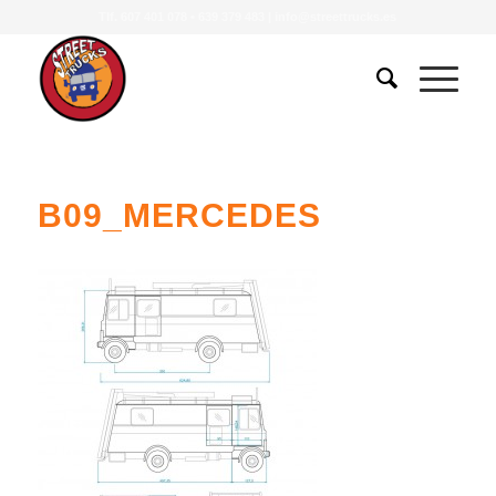
Tlf.
607 401 078
•
639 379 483
|
info@streettrucks.es
B09_MERCEDES