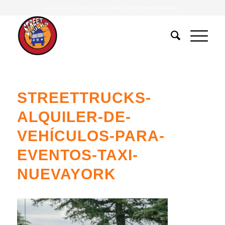
Tlf.
607 401 078
•
639 379 483
|
info@streettrucks.es
STREETTRUCKS-
ALQUILER-DE-
VEHÍCULOS-PARA-
EVENTOS-TAXI-
NUEVAYORK