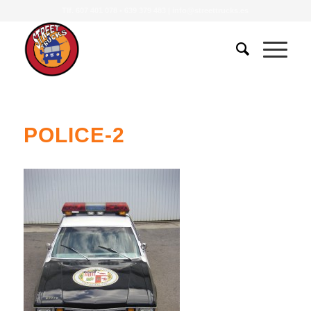
Tlf.
607 401 078
•
639 379 483
|
info@streettrucks.es
POLICE-2