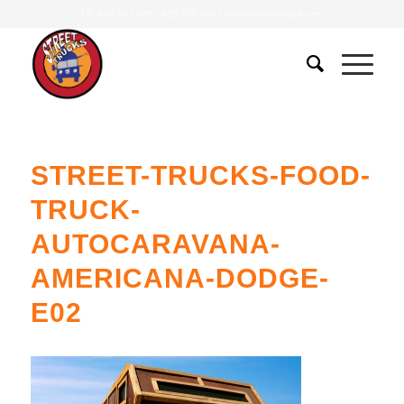
Tlf.
607 401 078
•
639 379 483
|
info@streettrucks.es
STREET-TRUCKS-FOOD-
TRUCK-
AUTOCARAVANA-
AMERICANA-DODGE-
E02