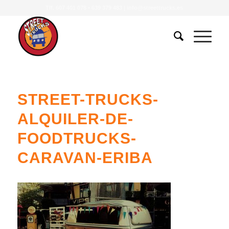
Tlf.
607 401 078
•
639 379 483
|
info@streettrucks.es
STREET-TRUCKS-
ALQUILER-DE-
FOODTRUCKS-
CARAVAN-ERIBA