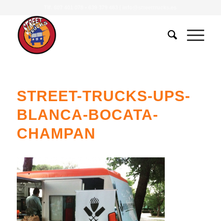
Tlf.
607 401 078
•
639 379 483
|
info@streettrucks.es
STREET-TRUCKS-UPS-
BLANCA-BOCATA-
CHAMPAN