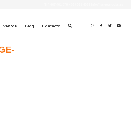
Tlf.
607 401 078
•
639 379 483
|
info@streettrucks.es
Eventos
Blog
Contacto
GE-