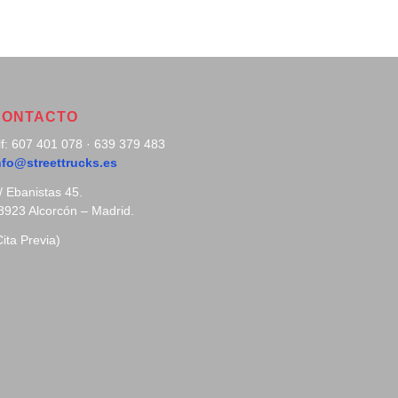
CONTACTO
lf: 607 401 078 · 639 379 483
nfo@streettrucks.es
/ Ebanistas 45.
8923 Alcorcón – Madrid.
Cita Previa)