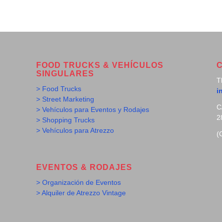
FOOD TRUCKS & VEHÍCULOS
SINGULARES
T
> Food Trucks
i
> Street Marketing
C
> Vehículos para Eventos y Rodajes
2
> Shopping Trucks
> Vehículos para Atrezzo
(
EVENTOS & RODAJES
> Organización de Eventos
> Alquiler de Atrezzo Vintage