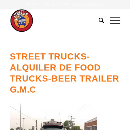
Tlf.
607 401 078
•
639 379 483
|
info@streettrucks.es
STREET TRUCKS-
ALQUILER DE FOOD
TRUCKS-BEER TRAILER
G.M.C