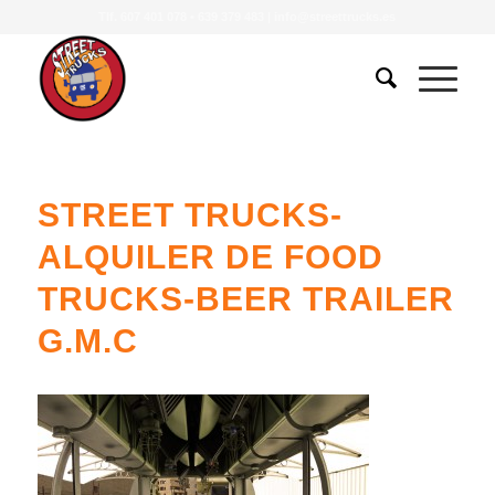
Tlf.
607 401 078
•
639 379 483
|
info@streettrucks.es
STREET TRUCKS-
ALQUILER DE FOOD
TRUCKS-BEER TRAILER
G.M.C