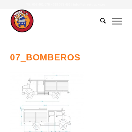
Tlf.
607 401 078
•
639 379 483
|
info@streettrucks.es
07_BOMBEROS