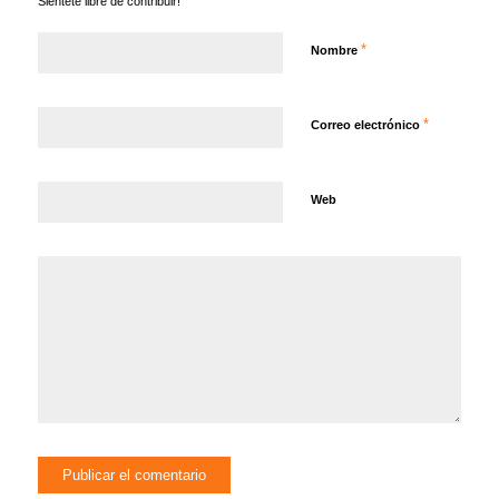
Siéntete libre de contribuir!
*
Nombre
*
Correo electrónico
Web