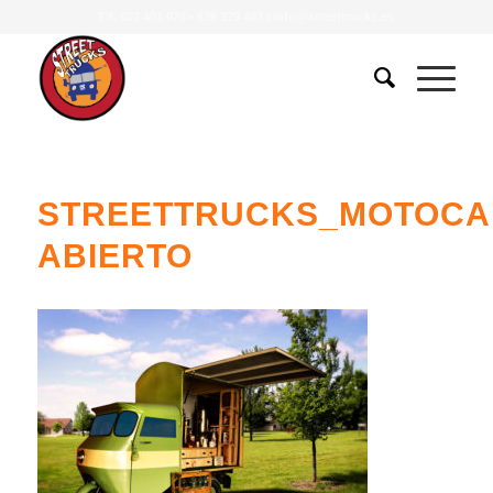
Tlf.
607 401 078
•
639 379 483
|
info@streettrucks.es
STREETTRUCKS_MOTOCA
ABIERTO